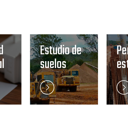
d
Estudio de
Pe
al
suelos
es