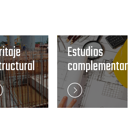
ritaje
Estudios
tructural
complementari