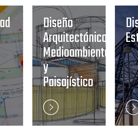
dad
Diseño
Di
Arquitectónico,
Es
Medioambiental
y
Paisajístico