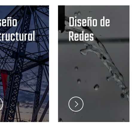
seño
Diseño de
tructural
Redes